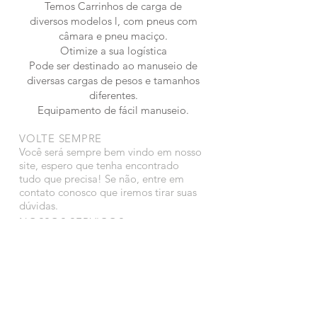
Temos Carrinhos de carga de
diversos modelos l, com pneus com
câmara e pneu maciço.
Otimize a sua logística
Pode ser destinado ao manuseio de
diversas cargas de pesos e tamanhos
diferentes.
Equipamento de fácil manuseio.
VOLTE SEMPRE
Você será sempre bem vindo em nosso
site, espero que tenha encontrado
tudo que precisa! Se não, entre em
contato conosco que iremos tirar suas
dúvidas.
NOSSOS SERVIÇOS
Aluguel de Equipamentos
Aluguel de Caçambas
Coleta Seletiva
Aluguel de caminhão baú com