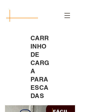
CARR
INHO
DE
CARG
A
PARA
ESCA
DAS